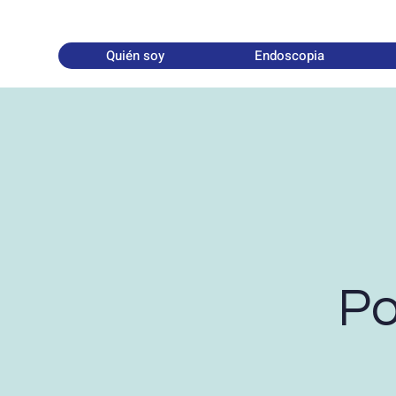
Quién soy
Endoscopia
Po