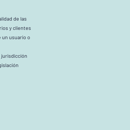
alidad de las
ios y clientes
e un usuario o
 jurisdicción
gislación