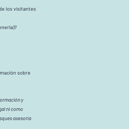
e los visitantes
enerla)?
rmación sobre
formación y
gal ni como
sques asesoría