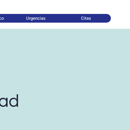
ico
Urgencias
Citas
dad